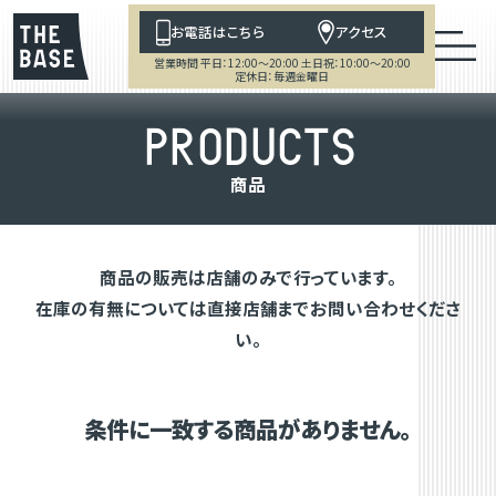
お電話はこちら
アクセス
営業時間 平日：12:00～20:00 土日祝：10:00～20:00
定休日：毎週金曜日
P
R
O
D
U
C
T
S
商
品
商品の販売は店舗のみで行っています。
在庫の有無については直接店舗までお問い合わせくださ
い。
条件に一致する商品がありません。