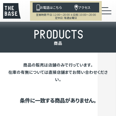
お電話はこちら
アクセス
営業時間 平日：12:00～20:00 土日祝：10:00～20:00
定休日：毎週金曜日
P
R
O
D
U
C
T
S
商
品
商品の販売は店舗のみで行っています。
在庫の有無については直接店舗までお問い合わせくださ
い。
条件に一致する商品がありません。