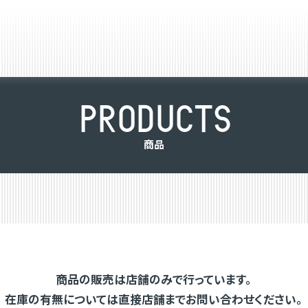
P
R
O
D
U
C
T
S
商
品
商品の販売は店舗のみで行っています。
在庫の有無については直接店舗までお問い合わせください。