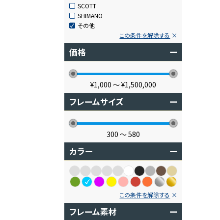
SCOTT
SHIMANO
その他
この条件を解除する
価格
ー
¥1,000
〜
¥1,500,000
フレームサイズ
ー
300
〜
580
カラー
ー
この条件を解除する
フレーム素材
ー