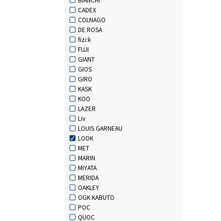
CADEX
COLNAGO
DE ROSA
fizi:k
FUJI
GIANT
GIOS
GIRO
KASK
KOO
LAZER
Liv
LOUIS GARNEAU
LOOK
MET
MARIN
MIYATA
MERIDA
OAKLEY
OGK KABUTO
POC
QUOC