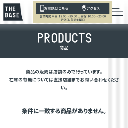
お電話はこちら
アクセス
営業時間 平日：12:00～20:00 土日祝：10:00～20:00
定休日：毎週金曜日
P
R
O
D
U
C
T
S
商
品
商品の販売は店舗のみで行っています。
在庫の有無については直接店舗までお問い合わせくださ
い。
条件に一致する商品がありません。