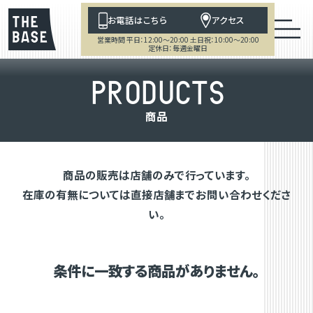
お電話はこちら
アクセス
営業時間 平日：12:00～20:00 土日祝：10:00～20:00
定休日：毎週金曜日
P
R
O
D
U
C
T
S
商
品
商品の販売は店舗のみで行っています。
在庫の有無については直接店舗までお問い合わせくださ
い。
条件に一致する商品がありません。