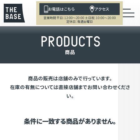
お電話はこちら
アクセス
営業時間 平日：12:00～20:00 土日祝：10:00～20:00
定休日：毎週金曜日
P
R
O
D
U
C
T
S
商
品
商品の販売は店舗のみで行っています。
在庫の有無については直接店舗までお問い合わせくださ
い。
条件に一致する商品がありません。