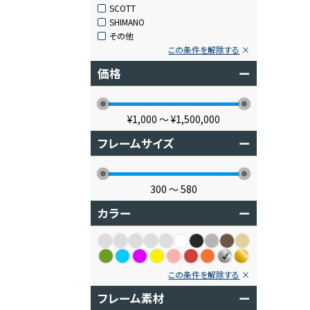
SCOTT
SHIMANO
その他
この条件を解除する
価格
ー
¥1,000
〜
¥1,500,000
フレームサイズ
ー
300
〜
580
カラー
ー
この条件を解除する
フレーム素材
ー