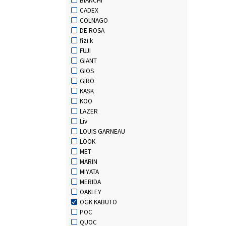
CADEX
COLNAGO
DE ROSA
fizi:k
FUJI
GIANT
GIOS
GIRO
KASK
KOO
LAZER
Liv
LOUIS GARNEAU
LOOK
MET
MARIN
MIYATA
MERIDA
OAKLEY
OGK KABUTO
POC
QUOC