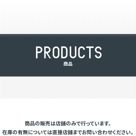
P
R
O
D
U
C
T
S
商
品
商品の販売は店舗のみで行っています。
在庫の有無については直接店舗までお問い合わせください。