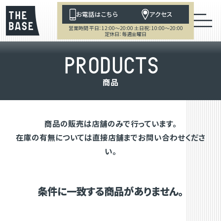
お電話はこちら
アクセス
営業時間 平日：12:00～20:00 土日祝：10:00～20:00
定休日：毎週金曜日
P
R
O
D
U
C
T
S
商
品
商品の販売は店舗のみで行っています。
在庫の有無については直接店舗までお問い合わせくださ
い。
条件に一致する商品がありません。