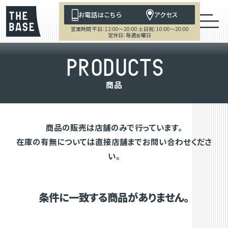
お電話はこちら
アクセス
営業時間 平日：12:00～20:00 土日祝：10:00～20:00
定休日：毎週金曜日
P
R
O
D
U
C
T
S
商
品
商品の販売は店舗のみで行っています。
在庫の有無については直接店舗までお問い合わせくださ
い。
条件に一致する商品がありません。