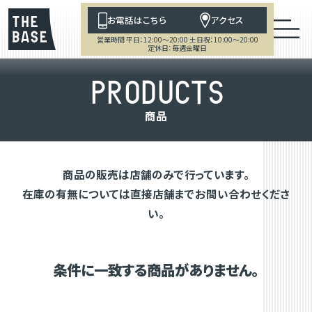
お電話はこちら
アクセス
営業時間 平日：12:00～20:00 土日祝：10:00～20:00
定休日：毎週金曜日
P
R
O
D
U
C
T
S
商
品
商品の販売は店舗のみで行っています。
在庫の有無については直接店舗までお問い合わせくださ
い。
条件に一致する商品がありません。