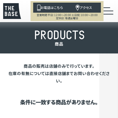
お電話はこちら
アクセス
営業時間 平日：12:00～20:00 土日祝：10:00～20:00
定休日：毎週金曜日
P
R
O
D
U
C
T
S
商
品
商品の販売は店舗のみで行っています。
在庫の有無については直接店舗までお問い合わせくださ
い。
条件に一致する商品がありません。