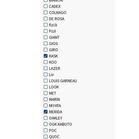
CADEX
COLNAGO
DE ROSA
fizi:k
FUJI
GIANT
GIOS
GIRO
KASK
KOO
LAZER
Liv
LOUIS GARNEAU
LOOK
MET
MARIN
MIYATA
MERIDA
OAKLEY
OGK KABUTO
POC
QUOC