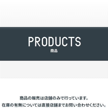
P
R
O
D
U
C
T
S
商
品
商品の販売は店舗のみで行っています。
在庫の有無については直接店舗までお問い合わせください。