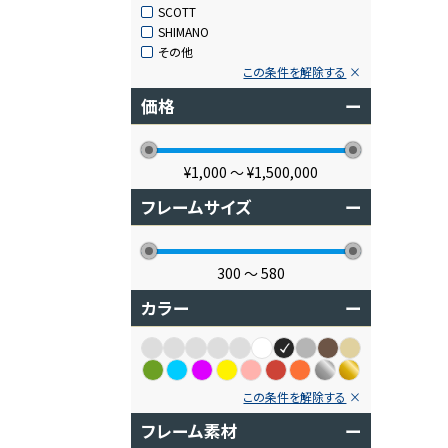
SCOTT
SHIMANO
その他
この条件を解除する
価格
ー
¥1,000
〜
¥1,500,000
フレームサイズ
ー
300
〜
580
カラー
ー
この条件を解除する
フレーム素材
ー