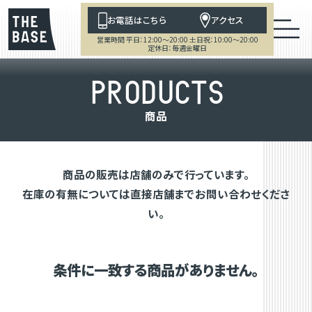
お電話はこちら
アクセス
営業時間 平日：12:00～20:00 土日祝：10:00～20:00
定休日：毎週金曜日
P
R
O
D
U
C
T
S
商
品
商品の販売は店舗のみで行っています。
在庫の有無については直接店舗までお問い合わせくださ
い。
条件に一致する商品がありません。