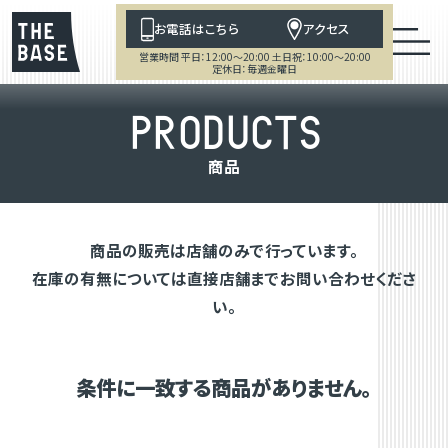
お電話はこちら
アクセス
営業時間 平日：12:00～20:00 土日祝：10:00～20:00
定休日：毎週金曜日
P
R
O
D
U
C
T
S
商
品
商品の販売は店舗のみで行っています。
在庫の有無については直接店舗までお問い合わせくださ
い。
条件に一致する商品がありません。