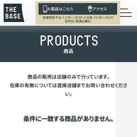
お電話はこちら
アクセス
営業時間 平日：12:00～20:00 土日祝：10:00～20:00
定休日：毎週金曜日
P
R
O
D
U
C
T
S
商
品
商品の販売は店舗のみで行っています。
在庫の有無については直接店舗までお問い合わせくださ
い。
条件に一致する商品がありません。