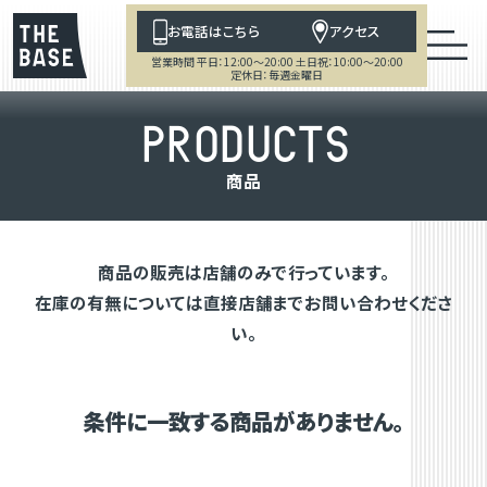
お電話はこちら
アクセス
営業時間 平日：12:00～20:00 土日祝：10:00～20:00
定休日：毎週金曜日
P
R
O
D
U
C
T
S
商
品
商品の販売は店舗のみで行っています。
在庫の有無については直接店舗までお問い合わせくださ
い。
条件に一致する商品がありません。