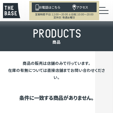
お電話はこちら
アクセス
営業時間 平日：12:00～20:00 土日祝：10:00～20:00
定休日：毎週金曜日
P
R
O
D
U
C
T
S
商
品
商品の販売は店舗のみで行っています。
在庫の有無については直接店舗までお問い合わせくださ
い。
条件に一致する商品がありません。