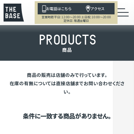
お電話はこちら
アクセス
営業時間 平日：12:00～20:00 土日祝：10:00～20:00
定休日：毎週金曜日
P
R
O
D
U
C
T
S
商
品
商品の販売は店舗のみで行っています。
在庫の有無については直接店舗までお問い合わせくださ
い。
条件に一致する商品がありません。