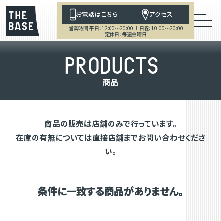
お電話はこちら
アクセス
営業時間 平日：12:00～20:00 土日祝：10:00～20:00
定休日：毎週金曜日
P
R
O
D
U
C
T
S
商
品
商品の販売は店舗のみで行っています。
在庫の有無については直接店舗までお問い合わせくださ
い。
条件に一致する商品がありません。