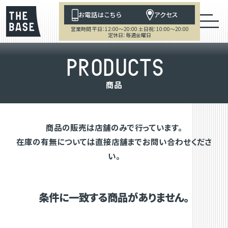
お電話はこちら
アクセス
営業時間 平日：12:00～20:00 土日祝：10:00～20:00
定休日：毎週金曜日
P
R
O
D
U
C
T
S
商
品
商品の販売は店舗のみで行っています。
在庫の有無については直接店舗までお問い合わせくださ
い。
条件に一致する商品がありません。