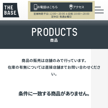
お電話はこちら
アクセス
営業時間 平日：12:00～20:00 土日祝：10:00～20:00
定休日：毎週金曜日
P
R
O
D
U
C
T
S
商
品
商品の販売は店舗のみで行っています。
在庫の有無については直接店舗までお問い合わせくださ
い。
条件に一致する商品がありません。