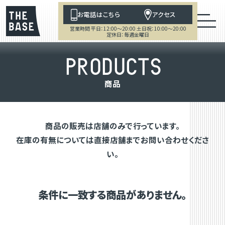
お電話はこちら
アクセス
営業時間 平日：12:00～20:00 土日祝：10:00～20:00
定休日：毎週金曜日
P
R
O
D
U
C
T
S
商
品
商品の販売は店舗のみで行っています。
在庫の有無については直接店舗までお問い合わせくださ
い。
条件に一致する商品がありません。