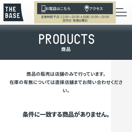
お電話はこちら
アクセス
営業時間 平日：12:00～20:00 土日祝：10:00～20:00
定休日：毎週金曜日
P
R
O
D
U
C
T
S
商
品
商品の販売は店舗のみで行っています。
在庫の有無については直接店舗までお問い合わせくださ
い。
条件に一致する商品がありません。