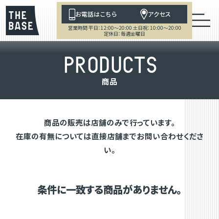
お電話はこちら
アクセス
営業時間 平日：12:00～20:00 土日祝：10:00～20:00
定休日：毎週金曜日
P
R
O
D
U
C
T
S
商
品
商品の販売は店舗のみで行っています。
在庫の有無については直接店舗までお問い合わせくださ
い。
条件に一致する商品がありません。