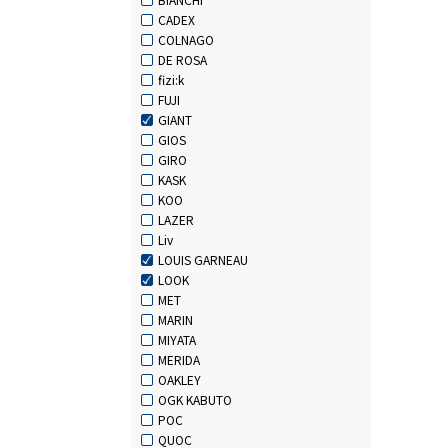
CADEX
COLNAGO
DE ROSA
fizi:k
FUJI
GIANT
GIOS
GIRO
KASK
KOO
LAZER
Liv
LOUIS GARNEAU
LOOK
MET
MARIN
MIYATA
MERIDA
OAKLEY
OGK KABUTO
POC
QUOC