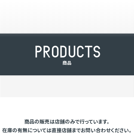
P
R
O
D
U
C
T
S
商
品
商品の販売は店舗のみで行っています。
在庫の有無については直接店舗までお問い合わせください。