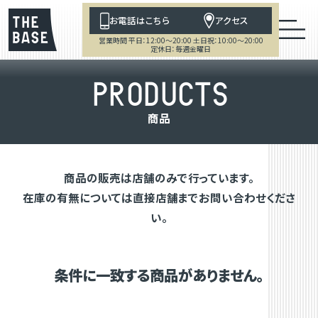
お電話はこちら
アクセス
営業時間 平日：12:00～20:00 土日祝：10:00～20:00
定休日：毎週金曜日
P
R
O
D
U
C
T
S
商
品
商品の販売は店舗のみで行っています。
在庫の有無については直接店舗までお問い合わせくださ
い。
条件に一致する商品がありません。