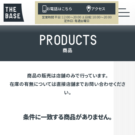
お電話はこちら
アクセス
営業時間 平日：12:00～20:00 土日祝：10:00～20:00
定休日：毎週金曜日
P
R
O
D
U
C
T
S
商
品
商品の販売は店舗のみで行っています。
在庫の有無については直接店舗までお問い合わせくださ
い。
条件に一致する商品がありません。