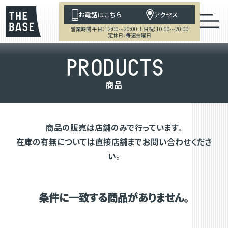
お電話はこちら
アクセス
営業時間 平日：12:00～20:00 土日祝：10:00～20:00
定休日：毎週金曜日
P
R
O
D
U
C
T
S
商
品
商品の販売は店舗のみで行っています。
在庫の有無については直接店舗までお問い合わせくださ
い。
条件に一致する商品がありません。