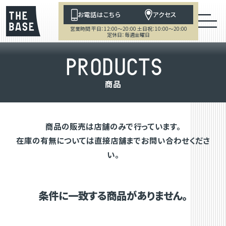
お電話はこちら
アクセス
営業時間 平日：12:00～20:00 土日祝：10:00～20:00
定休日：毎週金曜日
P
R
O
D
U
C
T
S
商
品
商品の販売は店舗のみで行っています。
在庫の有無については直接店舗までお問い合わせくださ
い。
条件に一致する商品がありません。