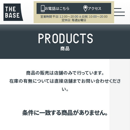
お電話はこちら
アクセス
営業時間 平日：12:00～20:00 土日祝：10:00～20:00
定休日：毎週金曜日
P
R
O
D
U
C
T
S
商
品
商品の販売は店舗のみで行っています。
在庫の有無については直接店舗までお問い合わせくださ
い。
条件に一致する商品がありません。