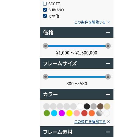
SCOTT
SHIMANO
その他
この条件を解除する
価格
ー
¥1,000
〜
¥1,500,000
フレームサイズ
ー
300
〜
580
カラー
ー
この条件を解除する
フレーム素材
ー