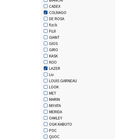
CADEX
COLNAGO
DE ROSA
fizi:k
FUJI
GIANT
GIOS
GIRO
KASK
KOO
LAZER
Liv
LOUIS GARNEAU
LOOK
MET
MARIN
MIYATA
MERIDA
OAKLEY
OGK KABUTO
POC
QUOC