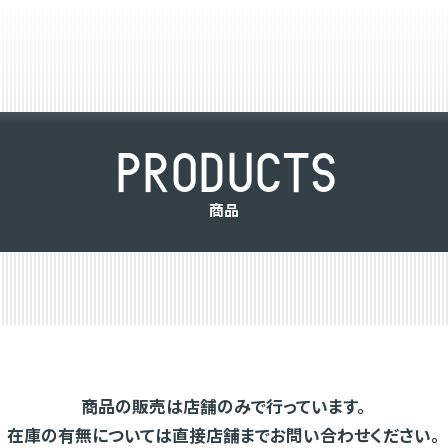
P
R
O
D
U
C
T
S
商
品
商品の販売は店舗のみで行っています。
在庫の有無については直接店舗までお問い合わせください。