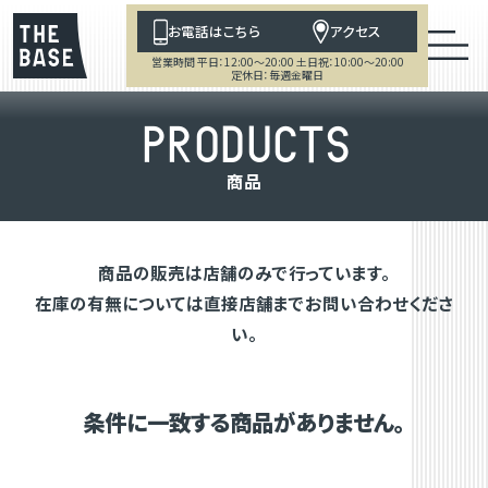
お電話はこちら
アクセス
営業時間 平日：12:00～20:00 土日祝：10:00～20:00
定休日：毎週金曜日
P
R
O
D
U
C
T
S
商
品
商品の販売は店舗のみで行っています。
在庫の有無については直接店舗までお問い合わせくださ
い。
条件に一致する商品がありません。