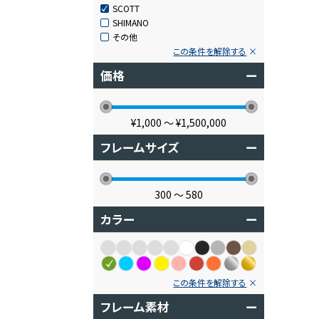
SCOTT
SHIMANO
その他
この条件を解除する
価格
ー
¥1,000
〜
¥1,500,000
フレームサイズ
ー
300
〜
580
カラー
ー
この条件を解除する
フレーム素材
ー