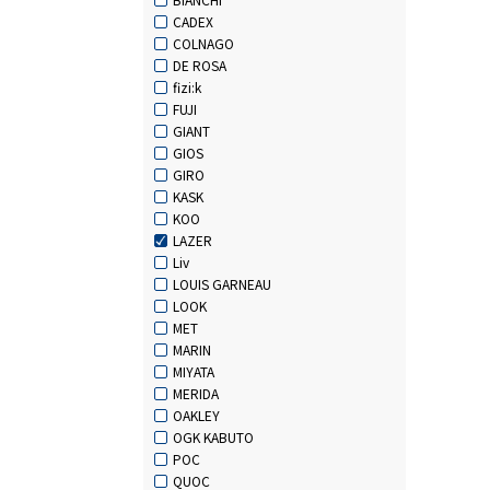
CADEX
COLNAGO
DE ROSA
fizi:k
FUJI
GIANT
GIOS
GIRO
KASK
KOO
LAZER
Liv
LOUIS GARNEAU
LOOK
MET
MARIN
MIYATA
MERIDA
OAKLEY
OGK KABUTO
POC
QUOC