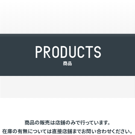
P
R
O
D
U
C
T
S
商
品
商品の販売は店舗のみで行っています。
在庫の有無については直接店舗までお問い合わせください。