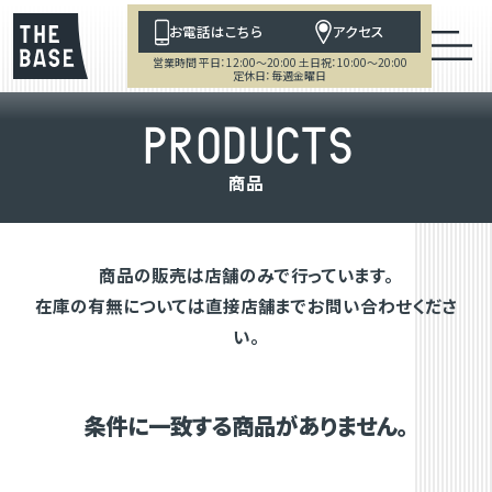
お電話はこちら
アクセス
営業時間 平日：12:00～20:00 土日祝：10:00～20:00
定休日：毎週金曜日
P
R
O
D
U
C
T
S
商
品
商品の販売は店舗のみで行っています。
在庫の有無については直接店舗までお問い合わせくださ
い。
条件に一致する商品がありません。