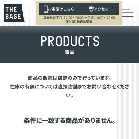
お電話はこちら
アクセス
営業時間 平日：12:00～20:00 土日祝：10:00～20:00
定休日：毎週金曜日
P
R
O
D
U
C
T
S
商
品
商品の販売は店舗のみで行っています。
在庫の有無については直接店舗までお問い合わせくださ
い。
条件に一致する商品がありません。