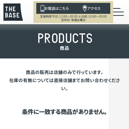
お電話はこちら
アクセス
営業時間 平日：12:00～20:00 土日祝：10:00～20:00
定休日：毎週金曜日
P
R
O
D
U
C
T
S
商
品
商品の販売は店舗のみで行っています。
在庫の有無については直接店舗までお問い合わせくださ
い。
条件に一致する商品がありません。