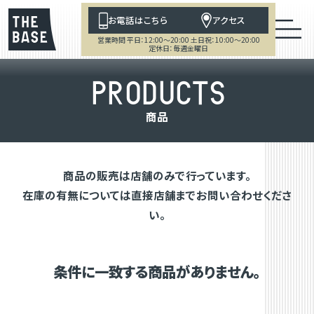
お電話はこちら
アクセス
営業時間 平日：12:00～20:00 土日祝：10:00～20:00
定休日：毎週金曜日
P
R
O
D
U
C
T
S
商
品
商品の販売は店舗のみで行っています。
在庫の有無については直接店舗までお問い合わせくださ
い。
条件に一致する商品がありません。