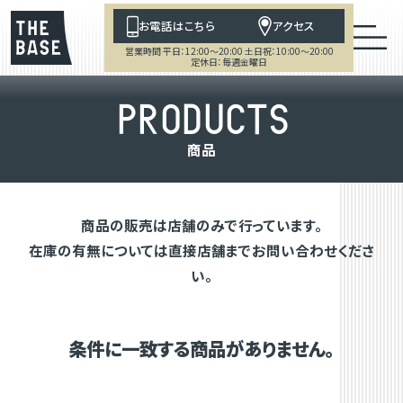
お電話はこちら
アクセス
営業時間 平日：12:00～20:00 土日祝：10:00～20:00
定休日：毎週金曜日
P
R
O
D
U
C
T
S
商
品
商品の販売は店舗のみで行っています。
在庫の有無については直接店舗までお問い合わせくださ
い。
条件に一致する商品がありません。