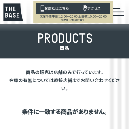
お電話はこちら
アクセス
営業時間 平日：12:00～20:00 土日祝：10:00～20:00
定休日：毎週金曜日
P
R
O
D
U
C
T
S
商
品
商品の販売は店舗のみで行っています。
在庫の有無については直接店舗までお問い合わせくださ
い。
条件に一致する商品がありません。