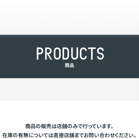
P
R
O
D
U
C
T
S
商
品
商品の販売は店舗のみで行っています。
在庫の有無については直接店舗までお問い合わせください。