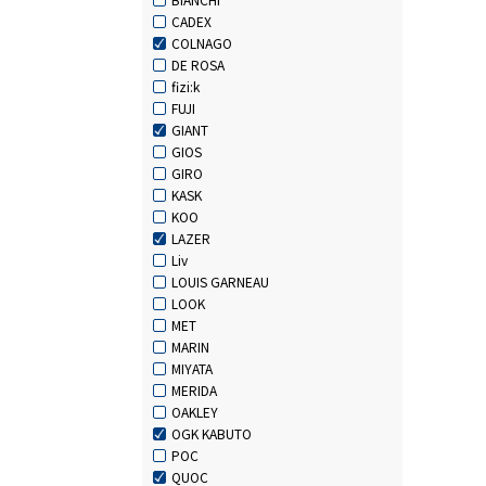
CADEX
COLNAGO
DE ROSA
fizi:k
FUJI
GIANT
GIOS
GIRO
KASK
KOO
LAZER
Liv
LOUIS GARNEAU
LOOK
MET
MARIN
MIYATA
MERIDA
OAKLEY
OGK KABUTO
POC
QUOC