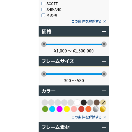
SCOTT
SHIMANO
その他
この条件を解除する
価格
ー
¥1,000
〜
¥1,500,000
フレームサイズ
ー
300
〜
580
カラー
ー
この条件を解除する
フレーム素材
ー