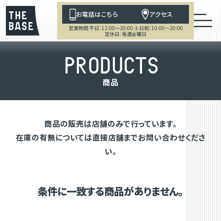
お電話はこちら
アクセス
営業時間 平日：12:00～20:00 土日祝：10:00～20:00
定休日：毎週金曜日
P
R
O
D
U
C
T
S
商
品
商品の販売は店舗のみで行っています。
在庫の有無については直接店舗までお問い合わせくださ
い。
条件に一致する商品がありません。