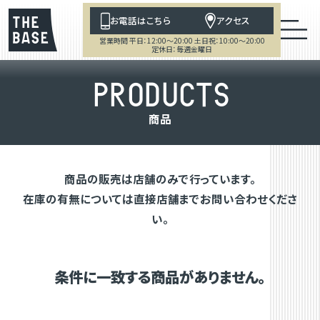
お電話はこちら
アクセス
営業時間 平日：12:00～20:00 土日祝：10:00～20:00
定休日：毎週金曜日
P
R
O
D
U
C
T
S
商
品
商品の販売は店舗のみで行っています。
在庫の有無については直接店舗までお問い合わせくださ
い。
条件に一致する商品がありません。