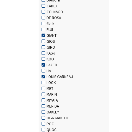
CADEX
COLNAGO
DE ROSA
fizi:k
FUJI
GIANT
GIOS
GIRO
KASK
KOO
LAZER
Liv
LOUIS GARNEAU
LOOK
MET
MARIN
MIYATA
MERIDA
OAKLEY
OGK KABUTO
POC
QUOC