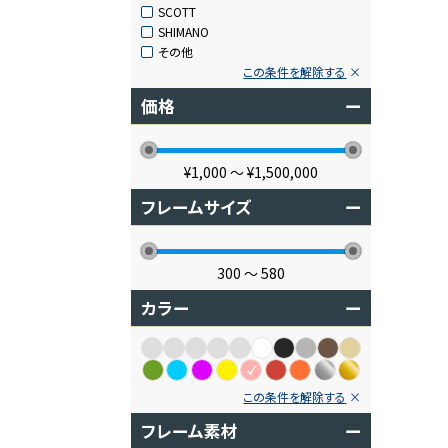
SCOTT
SHIMANO
その他
この条件を解除する
価格
ー
¥1,000
〜
¥1,500,000
フレームサイズ
ー
300
〜
580
カラー
ー
この条件を解除する
フレーム素材
ー