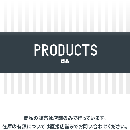
P
R
O
D
U
C
T
S
商
品
商品の販売は店舗のみで行っています。
在庫の有無については直接店舗までお問い合わせください。