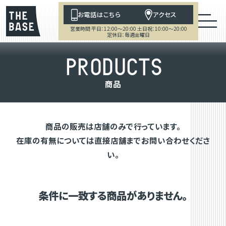
お電話はこちら
アクセス
営業時間 平日：12:00～20:00 土日祝：10:00～20:00
定休日：毎週金曜日
P
R
O
D
U
C
T
S
商
品
商品の販売は店舗のみで行っています。
在庫の有無については直接店舗までお問い合わせくださ
い。
条件に一致する商品がありません。