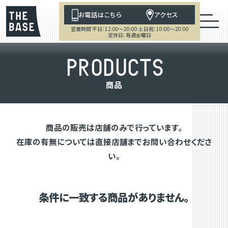
お電話はこちら
アクセス
営業時間 平日：12:00～20:00 土日祝：10:00～20:00
定休日：毎週金曜日
P
R
O
D
U
C
T
S
商
品
商品の販売は店舗のみで行っています。
在庫の有無については直接店舗までお問い合わせくださ
い。
条件に一致する商品がありません。