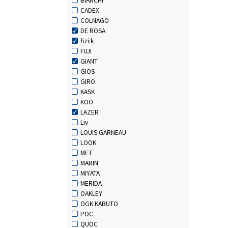
CADEX
COLNAGO
DE ROSA
fizi:k
FUJI
GIANT
GIOS
GIRO
KASK
KOO
LAZER
Liv
LOUIS GARNEAU
LOOK
MET
MARIN
MIYATA
MERIDA
OAKLEY
OGK KABUTO
POC
QUOC