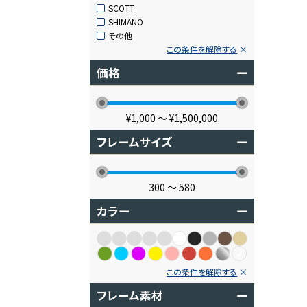
SCOTT
SHIMANO
その他
この条件を解除する
価格
ー
¥1,000
〜
¥1,500,000
フレームサイズ
ー
300
〜
580
カラー
ー
この条件を解除する
フレーム素材
ー