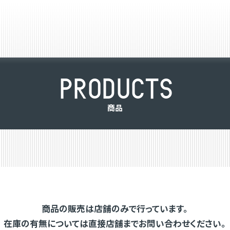
P
R
O
D
U
C
T
S
商
品
商品の販売は店舗のみで行っています。
在庫の有無については直接店舗までお問い合わせください。