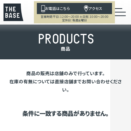
お電話はこちら
アクセス
営業時間 平日：12:00～20:00 土日祝：10:00～20:00
定休日：毎週金曜日
P
R
O
D
U
C
T
S
商
品
商品の販売は店舗のみで行っています。
在庫の有無については直接店舗までお問い合わせくださ
い。
条件に一致する商品がありません。