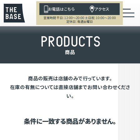
お電話はこちら
アクセス
営業時間 平日：12:00～20:00 土日祝：10:00～20:00
定休日：毎週金曜日
P
R
O
D
U
C
T
S
商
品
商品の販売は店舗のみで行っています。
在庫の有無については直接店舗までお問い合わせくださ
い。
条件に一致する商品がありません。