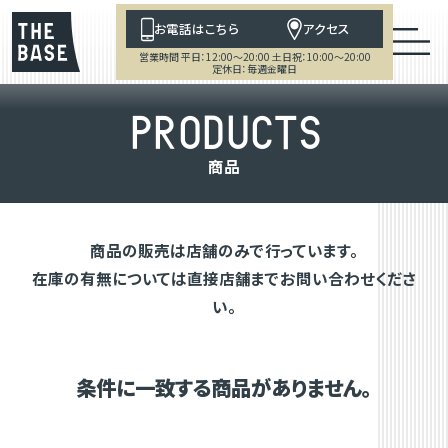
お電話はこちら
アクセス
営業時間 平日：12:00～20:00 土日祝：10:00～20:00
定休日：毎週金曜日
P
R
O
D
U
C
T
S
商
品
商品の販売は店舗のみで行っています。
在庫の有無については直接店舗までお問い合わせくださ
い。
条件に一致する商品がありません。