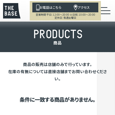
お電話はこちら
アクセス
営業時間 平日：12:00～20:00 土日祝：10:00～20:00
定休日：毎週金曜日
P
R
O
D
U
C
T
S
商
品
商品の販売は店舗のみで行っています。
在庫の有無については直接店舗までお問い合わせくださ
い。
条件に一致する商品がありません。